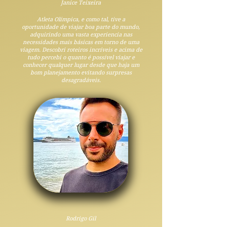
Janice Teixeira
Atleta Olímpica, e como tal, tive a
oportunidade de viajar boa parte do mundo,
adquirindo uma vasta experiencia nas
necessidades mais básicas em torno de uma
viagem. Descobri roteiros incríveis e acima de
tudo percebi o quanto é possível viajar e
conhecer qualquer lugar desde que haja um
bom planejamento evitando surpresas
desagradáveis.
Rodrigo Gil