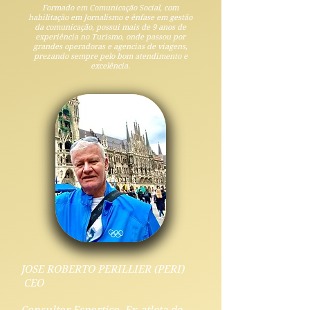
Formado em Comunicação Social, com
habilitação em Jornalismo e ênfase em gestão
da comunicação, possui mais de 9 anos de
experiência no Turismo, onde passou por
grandes operadoras e agencias de viagens,
prezando sempre pelo bom atendimento e
excelência.
JOSE ROBERTO PERILLIER (PERI)
CEO