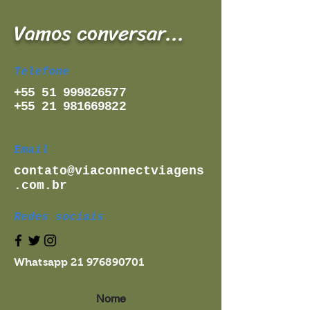
Vamos conversar...
Telefone
+55 51 999826577
+55 21 981669822
Email
contato@viaconnectviagens
.com.br
Redes sociais
Whatsapp
21 976890701
Nome